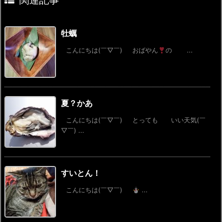
関連記事
牡蠣
こんにちは(￣▽￣) おばやん
の ...
夏？かあ
こんにちは(￣▽￣) とっても いい天気(￣
▽￣) ...
すいとん！
こんにちは(￣▽￣)
...