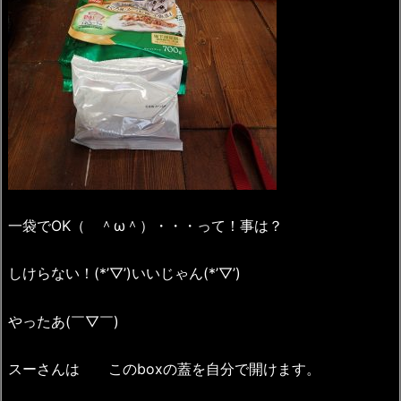
一袋でOK（ ＾ω＾）・・・って！事は？
しけらない！(*’▽’)いいじゃん(*’▽’)
やったあ(￣▽￣)
スーさんは このboxの蓋を自分で開けます。