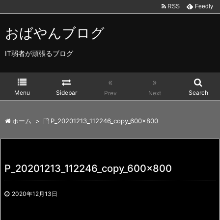
RSS
Feedly
おばやんブログ
IT弱者が頑張るブログ
«
»
Menu
Sidebar
Search
Prev
Next
ホーム
>
P_20201213_112246_copy_600x800
P_20201213_112246_copy_600x800
2020年12月13日