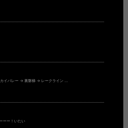
イバレー → 裏磐梯 → レークライン ...
ーーーー！いたい