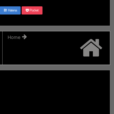
B!
Hatena
Pocket
Home