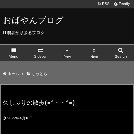
RSS
Feedly
おばやんブログ
IT弱者が頑張るブログ
«
»
Menu
Sidebar
Search
Prev
Next
ホーム
>
ちゃとら
久しぶりの散歩(=^・・^=)
2022年4月18日