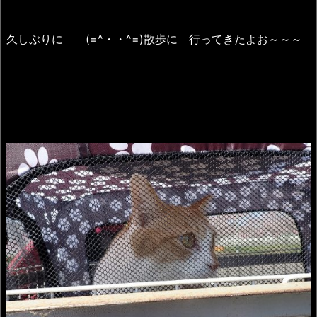
久しぶりに (=^・・^=)散歩に 行ってきたよお～～～