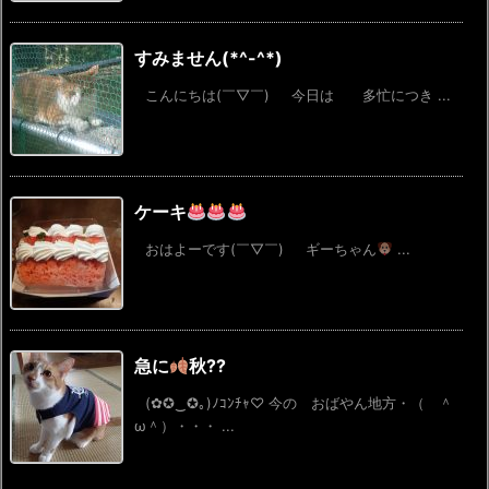
すみません(*^-^*)
こんにちは(￣▽￣) 今日は 多忙につき ...
ケーキ
おはよーです(￣▽￣) ギーちゃん
...
急に
秋⁇
(✿✪‿✪｡)ﾉｺﾝﾁｬ♡ 今の おばやん地方・（ ＾
ω＾）・・・ ...