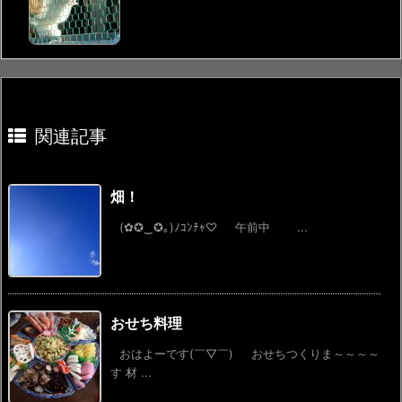
関連記事
畑！
(✿✪‿✪｡)ﾉｺﾝﾁｬ♡ 午前中 ...
おせち料理
おはよーです(￣▽￣) おせちつくりま～～～～
す 材 ...