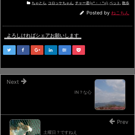
ちゃとら
,
コロッケちゃん
,
チャー君(=^・・^=)
,
ペット
,
散歩
Posted by
ねこちん
よろしければシェアお願いします
B!
Next
IN？な心
Prev
土曜日？ですねえ