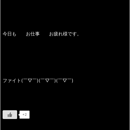
今日も お仕事 お疲れ様です。
ファイト(￣▽￣)(￣▽￣)(￣▽￣)
+2