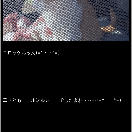
コロッケちゃん(=^・・^=)
二匹とも ルンルン でしたよお～～～(=^・・^=)