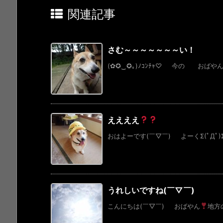
関連記事
さむ～～～～～～～い！
(✿✪‿✪｡)ﾉｺﾝﾁｬ♡ 今の おばやん
ええええ
おはよーです(￣▽￣) よーくΣ(ﾟДﾟ)Σ(ﾟ
うれしいですね(￣▽￣)
こんにちは(￣▽￣) おばやん
地方の