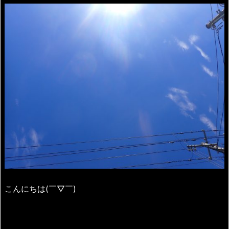
こんにちは(￣▽￣)