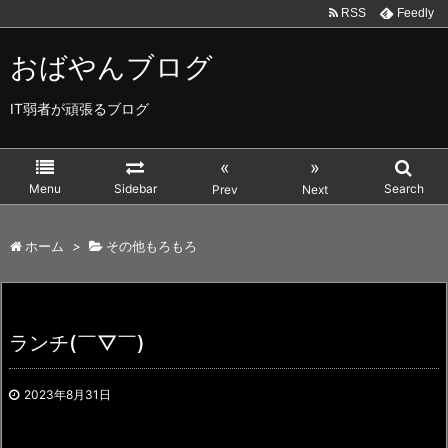
RSS
Feedly
おばやんブログ
IT弱者が頑張るブログ
«
»
Menu
Sidebar
Search
Prev
Next
ホーム
>
その他もろもろ
ランチ(￣▽￣)
2023年8月31日