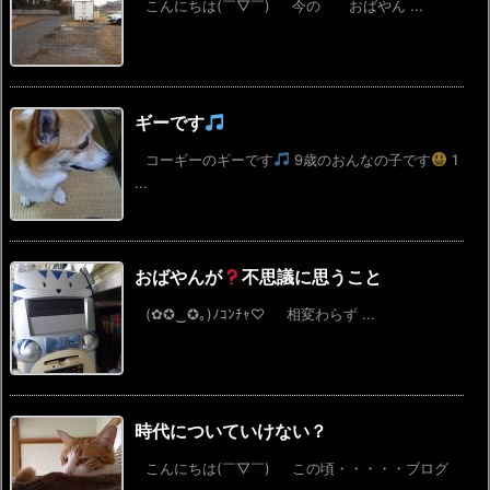
こんにちは(￣▽￣) 今の おばやん ...
ギーです
コーギーのギーです
9歳のおんなの子です
1
...
おばやんが
不思議に思うこと
(✿✪‿✪｡)ﾉｺﾝﾁｬ♡ 相変わらず ...
時代についていけない？
こんにちは(￣▽￣) この頃・・・・・ブログ