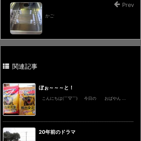
Prev
かご
関連記事
ぼぉ～～～と！
こんにちは(￣▽￣) 今日の おばやん ...
20年前のドラマ