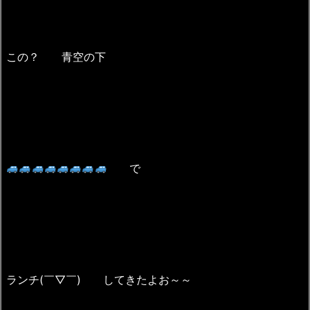
この？ 青空の下
で
ランチ(￣▽￣) してきたよお～～