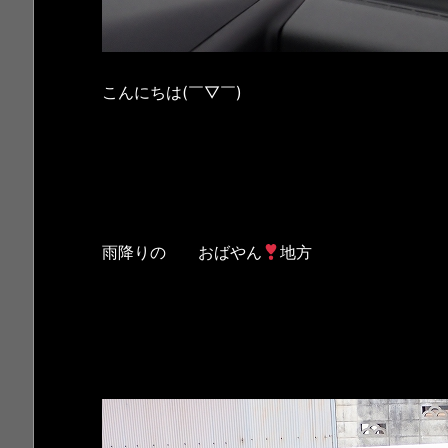
こんにちは(￣▽￣)
雨降りの おばやん
地方