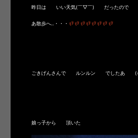
昨日は いい天気(￣▽￣) だったので
あ散歩へ‥・・・
ごきげんさんで ルンルン でしたあ (=^
娘っ子から 頂いた