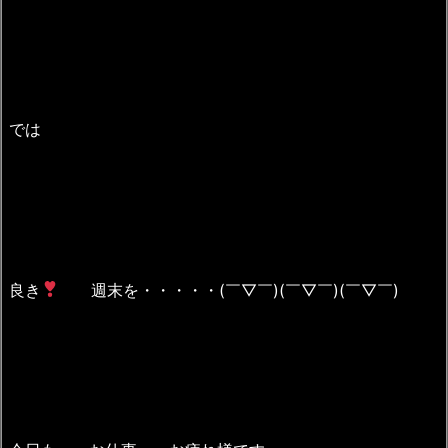
では
良き
週末を・・・・・(￣▽￣)(￣▽￣)(￣▽￣)