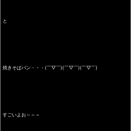
と
焼きそばパン・・・(￣▽￣)(￣▽￣)(￣▽￣)
すごいよお～～～