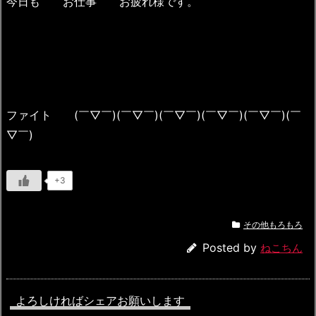
今日も お仕事 お疲れ様です。
ファイト (￣▽￣)(￣▽￣)(￣▽￣)(￣▽￣)(￣▽￣)(￣
▽￣)
+3
その他もろもろ
Posted by
ねこちん
よろしければシェアお願いします