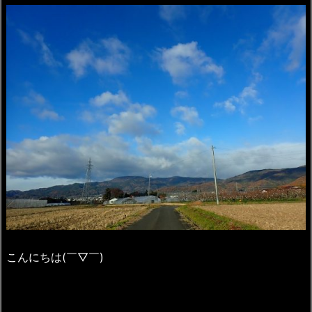
こんにちは(￣▽￣)