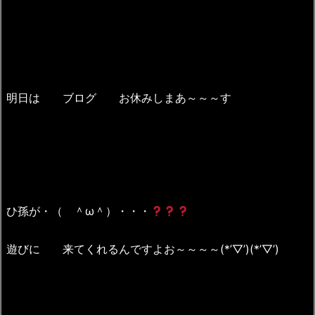
明日は ブログ お休みしまあ～～～す
ひ孫が・（ ＾ω＾）・・・
遊びに 来てくれるんですよお～～～～(*’▽’)(*’▽’)