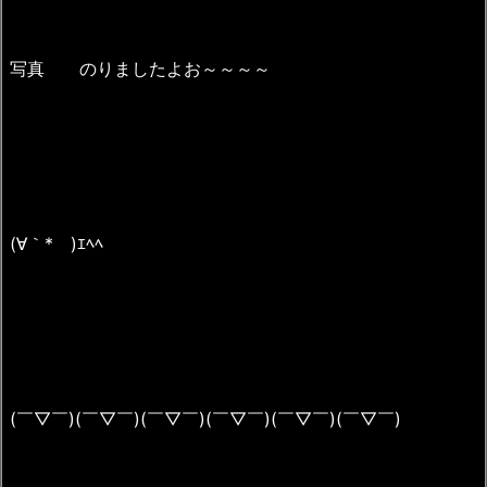
写真 のりましたよお～～～～
(∀｀*ゞ)ｴﾍﾍ
(￣▽￣)(￣▽￣)(￣▽￣)(￣▽￣)(￣▽￣)(￣▽￣)