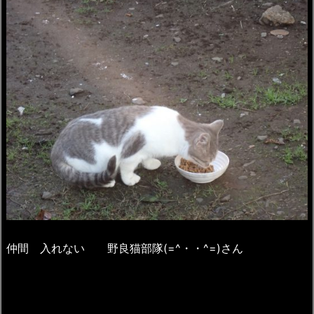
仲間 入れない 野良猫部隊(=^・・^=)さん