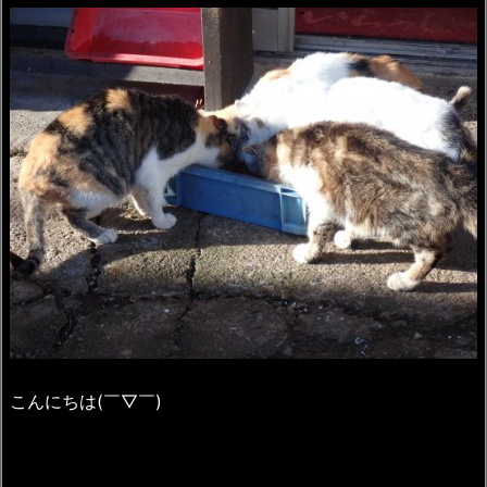
こんにちは(￣▽￣)