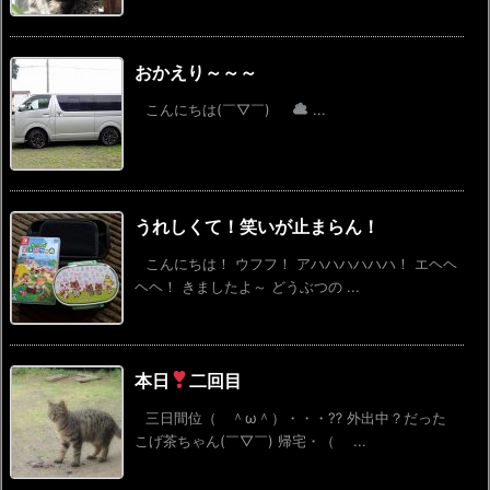
おかえり～～～
こんにちは(￣▽￣)
...
うれしくて！笑いが止まらん！
こんにちは！ ウフフ！ アハハハハハハ！ エヘヘ
ヘヘ！ きましたよ～ どうぶつの ...
本日
二回目
三日間位（ ＾ω＾）・・・⁇ 外出中？だった
こげ茶ちゃん(￣▽￣) 帰宅・（ ...