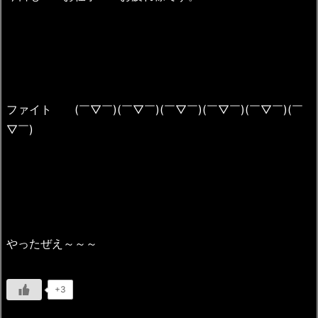
ファイト (￣▽￣)(￣▽￣)(￣▽￣)(￣▽￣)(￣▽￣)(￣
▽￣)
やったぜえ～～～
+3