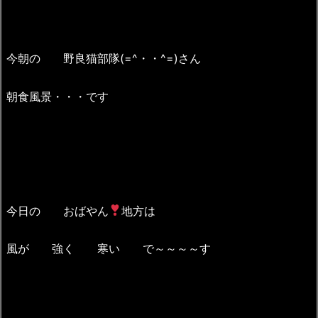
今朝の 野良猫部隊(=^・・^=)さん
朝食風景・・・です
今日の おばやん
地方は
風が 強く 寒い で～～～～す