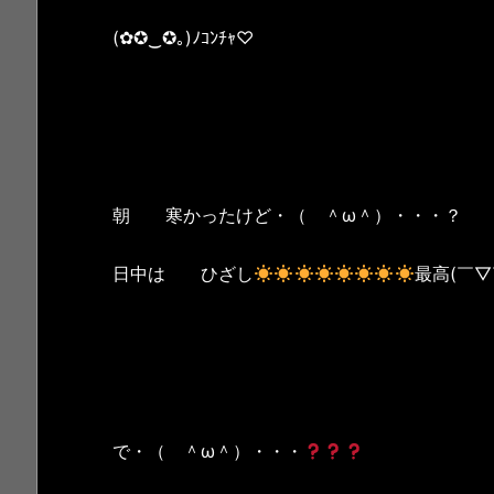
(✿✪‿✪｡)ﾉｺﾝﾁｬ♡
朝 寒かったけど・（ ＾ω＾）・・・？
日中は ひざし
最高(￣▽
で・（ ＾ω＾）・・・