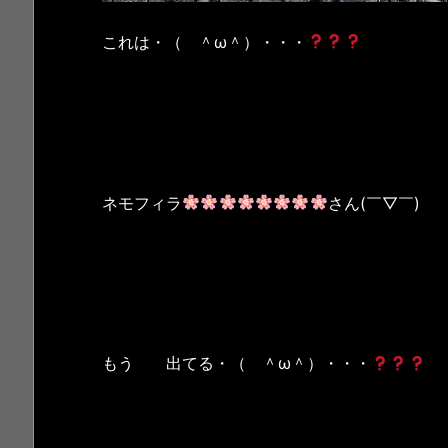
これは・（ ＾ω＾）・・・
ネモフィラ
さん(￣▽￣)
もう 出てる・（ ＾ω＾）・・・